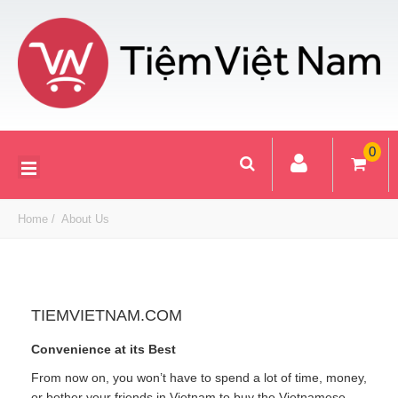
0
Home
About Us
TIEMVIETNAM.COM
Convenience at its Best
From now on, you won’t have to spend a lot of time, money,
or bother your friends in Vietnam to buy the Vietnamese