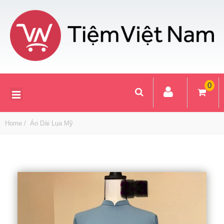
0
Home
Áo Dài Lụa Mỹ